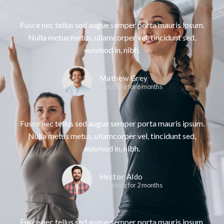
Fusce nec tellus sed augue semper porta mauris ipsum.
Nulla metus metus, ullamcorper vel, tincidunt sed,
euismod in, nibh.
Mathew Grey
Practising for 6 months
Fusce nec tellus sed augue semper porta mauris ipsum.
Nulla metus metus, ullamcorper vel, tincidunt sed,
euismod in, nibh.
Hector Aldo
Practising for 2 months
Fusce nec tellus sed augue semper porta mauris ipsum.