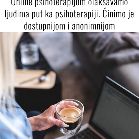
Online psihoterapijom olakšavamo
ljudima put ka psihoterapiji. Činimo je
dostupnijom i anonimnijom