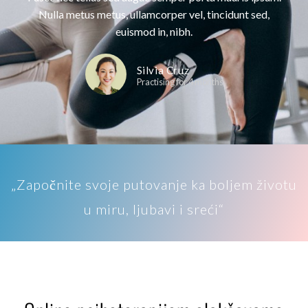
Nulla metus metus, ullamcorper vel, tincidunt sed,
euismod in, nibh.
Silvia Cruz
Practising for 4 months
„Započnite svoje putovanje ka boljem životu
u miru, ljubavi i sreći“