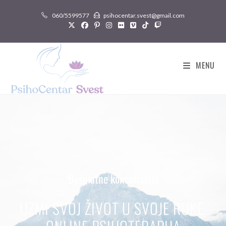
060/5599577
psihocentar.svest@gmail.com
MENU
Besplatne konsultacije
UZMI SVOJ ŽIVOT U SVOJE RUKE.