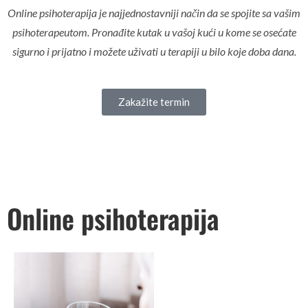
Online psihoterapija je najjednostavniji način da se spojite sa vašim
psihoterapeutom. Pronađite kutak u vašoj kući u kome se osećate
sigurno i prijatno i možete uživati u terapiji u bilo koje doba dana.
Zakažite termin
Online psihoterapija