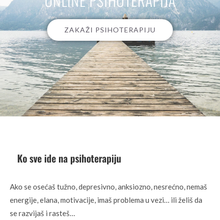
ONLINE PSIHOTERAPIJA
ZAKAŽI PSIHOTERAPIJU
Ko sve ide na psihoterapiju
Ako se osećaš tužno, depresivno, anksiozno, nesrećno, nemaš
energije, elana, motivacije, imaš problema u vezi… ili želiš da
se razvijaš i rasteš…