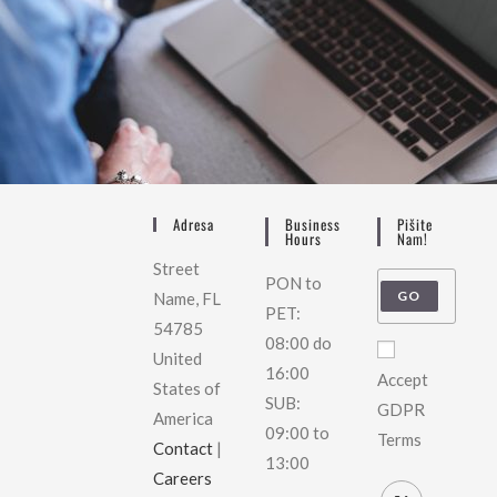
Adresa
Business
Pišite
Hours
Nam!
Street
PON to
GO
Name, FL
PET:
54785
08:00 do
United
16:00
Accept
States of
SUB:
GDPR
America
09:00 to
Terms
Contact
|
13:00
Careers